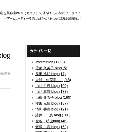
密を美容室kauti（カウチ）で体感！その前にブログで！
ヘアービューティー何でもおまかせ！あなたの素敵を超素敵に！
カテゴリ一覧
log
Information (1258)
佐藤 久美子 blog (5)
日 火曜日
前田 浩明 blog (17)
大熊 佳菜美blog (48)
山川 且視 blog (100)
山川 真輝 blog (178)
山根 亜希子 blog (160)
櫻田 元気 blog (187)
清和 香織 blog (191)
諸井 一恵 blog (100)
金谷 明波blog (46)
飯澤 一貴 blog (153)